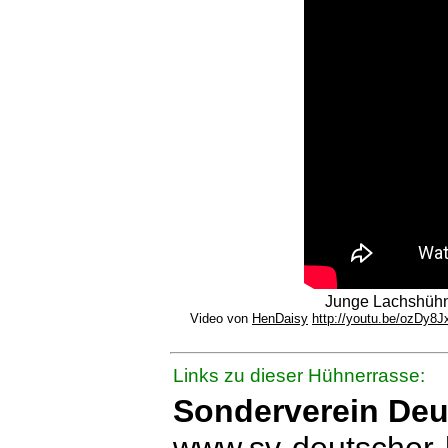
Junge Lachshühne
Video von
HenDaisy
http://youtu.be/ozDy8
Links zu dieser Hühnerrasse:
Sonderverein De