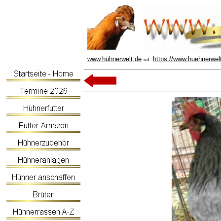
www.hühnerwelt.de
https://www.huehnerwel
od.