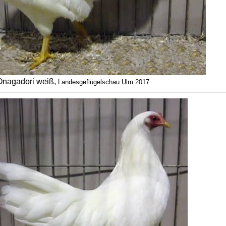
Onagadori weiß,
Landesgeflügelschau Ulm 2017