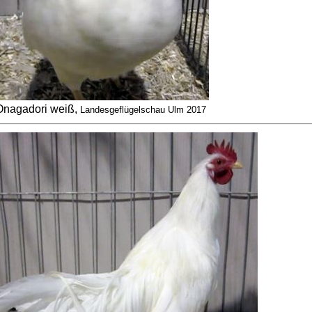
Onagadori weiß,
Landesgeflügelschau Ulm 2017