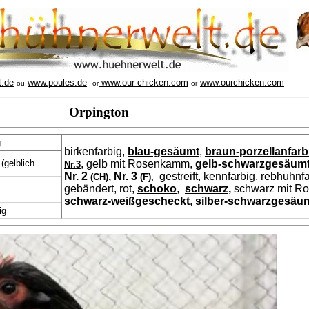
t.de
www.poules.de
www.our-chicken.com
www.ourchicken.com
ou
or
or
Orpington
g
birkenfarbig,
blau-gesäumt
,
braun-porzellanfarb
(gelblich
,
gelb mit Rosenkamm,
gelb-schwarzgesäum
Nr.3
Nr. 2
,
Nr. 3
gestreift, kennfarbig, rebhuhnfa
(CH)
(F)
,
gebändert, rot,
schoko
,
schwarz,
schwarz mit R
schwarz-weißgescheckt
,
silber-schwarzgesäu
ig