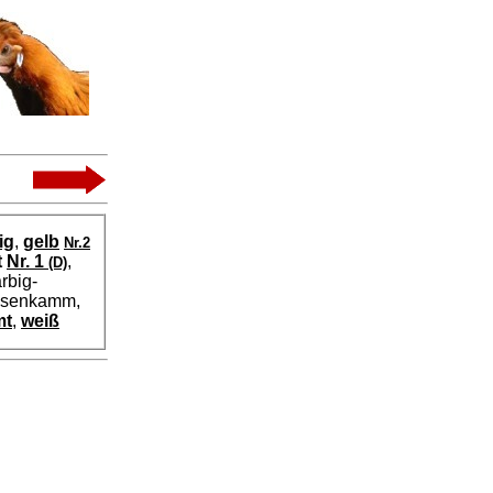
ig
,
gelb
Nr.2
t
Nr. 1
,
(D)
rbig-
osenkamm,
mt
,
weiß