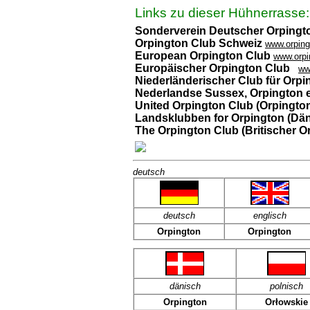
Links zu dieser Hühnerrasse
Sonderverein Deutscher Orpingt
Orpington Club Schweiz
www.orping
European Orpington Club
www.orpi
Europäischer Orpington Club
ww
Niederländerischer Club für Orpi
Nederlandse Sussex, Orpington 
United Orpington Club (Orpingt
Landsklubben for Orpington (Dä
The Orpington Club (Britischer O
deutsch
deutsch
englisch
Orpington
Orpington
dänisch
polnisch
Orpington
Orłowskie