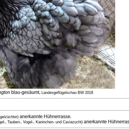
ngton blau-gesäumt,
Landesgeflügelschau BW 2018
anerkannte Hühnerrasse.
gelzüchter)
anerkannte Hühnerra
gel-, Tauben-, Vogel-, Kaninchen- und Caviazucht)