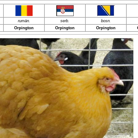
rumän.
serb.
bosn.
Orpington
Orpington
Orpington