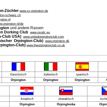
:
on-Züchter
www.sv-orpington.de
ton-schweiz.ch
ngton.nl
w.orpington.nl/de
ngton
und andere Rassen
en Dorking Club
www.nsodc.eu
on-Club USA)
www.unitedorpingtonclub.com
nischer Orpington-Club)
www.orpington.dk
rpington-Club)
www.theorpingtonclub.co.uk
französisch
italienisch
spanisch
Orpington
Orpington
Orpington
kroatisch
slowakisch
tsch
Orpington
Orpingtonka
Orpi