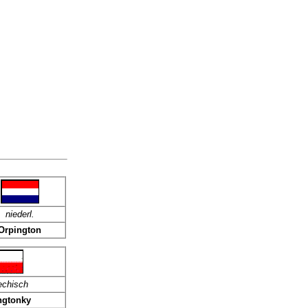
niederl.
Orpington
echisch
ngtonky