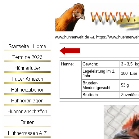
www.hühnerwelt.de
https://www.huehnerwel
od.
Henne:
Gewicht:
3 - 3,5 k
Legeleistung im 1.
180 Eier 
Jahr:
Bruteier-
53 g
Mindestgewicht:
Bruttrieb:
Zuverläss