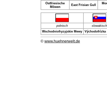
Ostfriesische
Mou
East Frisian Gull
Möwen
polnisch
slowakisch
Wschodniofryzyjskie Mewy
Východofrízka 
©
www.huehnerwelt.de