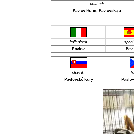
deutsch
Pavlov Huhn,
Pavlovskaja
italienisch
spani
Pavlov
Pavl
slowak.
t
Pavlovské Kury
Pavlov