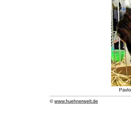
Pavlo
©
www.huehnerwelt.de