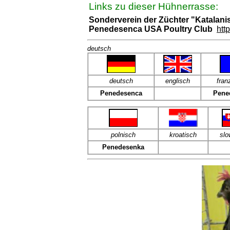
Links zu dieser Hühnerrasse:
Sonderverein der Züchter "Katalan
Penedesenca USA Poultry Club
htt
deutsch
deut
sch
englisch
fran
Penedesenca
Pene
polnisch
kroatisch
slo
Penedesenka