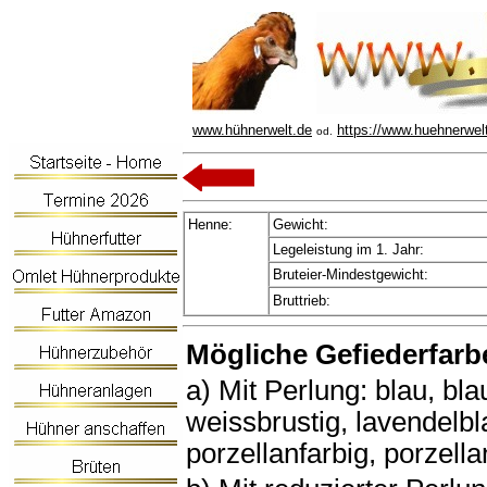
www.hühnerwelt.de
https://www.huehnerwel
od.
Henne:
Gewicht:
Legeleistung im 1. Jahr:
Bruteier-Mindestgewicht:
Bruttrieb:
Mögliche Gefiederfarb
a) Mit Perlung: blau, bl
weissbrustig, lavendelbla
porzellanfarbig, porzell