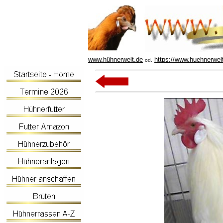
www.hühnerwelt.de
https://www.huehnerwel
od.