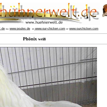
t.de
www.poules.de
www.our-chicken.com
www.ourchicken.com
ou
or
or
Phönix
weiß