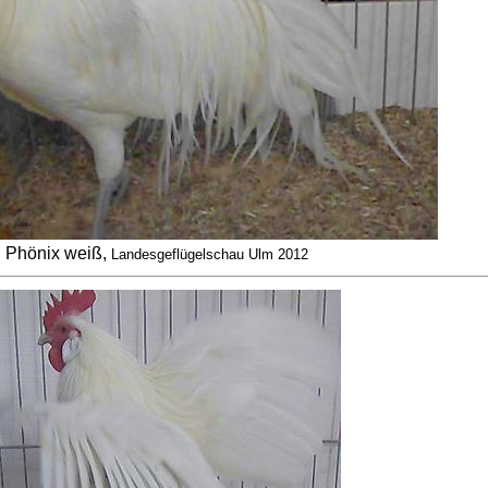
Phönix weiß,
Landesgeflügelschau Ulm 2012