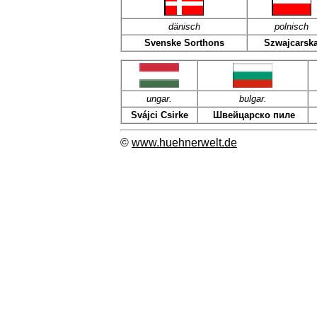
dänisch
polnisch
Svenske Sorthons
Szwajcarsk
ungar.
bulgar.
Svájci Csirke
Швейцарско пиле
©
www.huehnerwelt.de