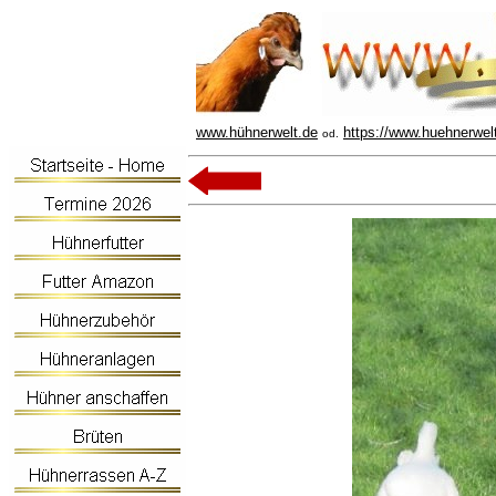
www.hühnerwelt.de
https://www.huehnerwel
od.