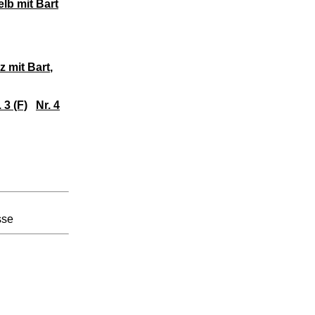
elb mit Bart
z mit Bart
,
. 3 (F)
Nr. 4
sse