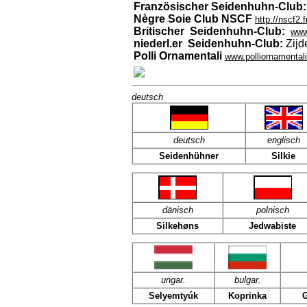
Französischer Seidenhuhn-Club:
Nègre Soie Club NSCF
http://nscf2.f
Britischer Seidenhuhn-Club:
www.
niederl.er Seidenhuhn-Club:
Zijd
Polli Ornamentali
www.polliornamentali.
deutsch
deutsch
englisch
Seidenhühner
Silkie
dänisch
polnisch
Silkehøns
Jedwabiste
ungar.
bulgar.
Selyemtyúk
Koprinka
G