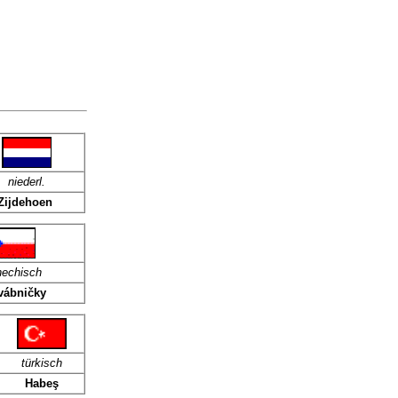
niederl.
Zijdehoen
hechisch
vábničky
türkisch
Habeş