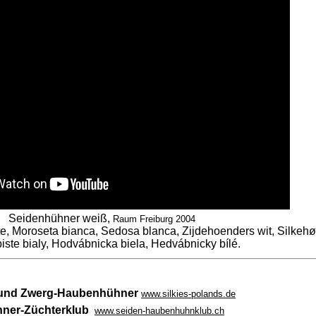
Seidenhühner weiß,
Raum Freiburg 2004
te, Moroseta bianca, Sedosa blanca, Zijdehoenders wit, Silkehø
ste bialy, Hodvábnicka biela, Hedvábnicky bílé.
 und Zwerg-Haubenhühner
www.silkies-polands.de
hner-Züchterklub
www.seiden-haubenhuhnklub.ch