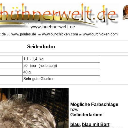
t.de
www.poules.de
www.our-chicken.com
www.ourchicken.com
ou
or
or
Seidenhuhn
1,1 - 1,4 kg
80 Eier (hellbraun))
40 g
Sehr gute Glucken
Mögliche Farbschläge
bzw.
Gefiederfarben:
blau
,
blau mit Bart
,