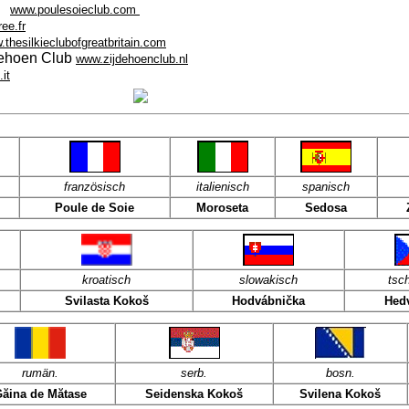
www.poulesoieclub.com
ree.fr
thesilkieclubofgreatbritain.com
ehoen Club
www.zijdehoenclub.nl
it
französisch
italienisch
spanisch
Poule de Soie
Moroseta
Sedosa
kroatisch
slowakisch
tsc
Svilasta Kokoš
Hodvábnička
Hed
rumän.
serb.
bosn.
ăina de Mătase
Seidenska Kokoš
Svilena Kokoš