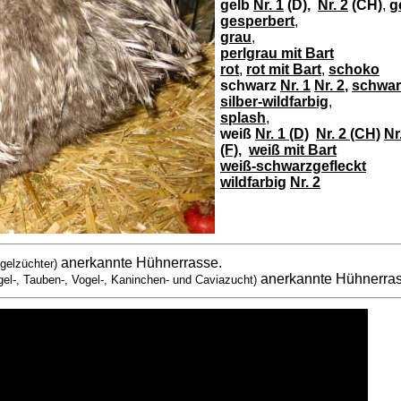
gelb
Nr. 1
(D),
Nr. 2
(CH)
,
g
gesperbert
,
grau
,
perlgrau mit Bart
rot
,
rot mit Bart
,
schoko
schwarz
Nr. 1
Nr. 2
,
schwar
silber-wildfarbig
,
splash
,
weiß
Nr. 1 (D)
Nr. 2 (CH)
Nr
(F)
,
weiß mit Bart
weiß-schwarzgefleckt
wildfarbig
Nr. 2
anerkannte Hühnerrasse.
gelzüchter)
anerkannte Hühnerra
gel-, Tauben-, Vogel-, Kaninchen- und Caviazucht)