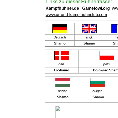
Links zu dieser Hühnerrasse:
Kampfhühner.de Gamefowl.org
ww
www.ur-und-kampfhuhnclub.com
deutsch
engl.
fr
Shamo
Shamo
Sh
dän
.
poln
.
O-Shamo
Bojowiec Sha
ungar.
bulgar.
Shamo
Shamo