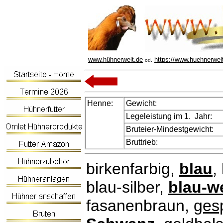
www.hühnerwelt.de
https://www.huehnerwel
od.
Henne:
Gewicht:
Legeleistung im 1. Jahr:
Bruteier-Mindestgewicht:
Bruttrieb:
birkenfarbig,
blau
,
blau-silber,
blau-w
fasanenbraun,
ges