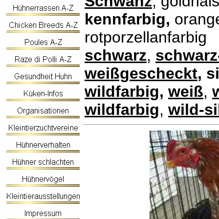
Schwanz
, goldhal
kennfarbig,
orang
rotporzellanfarbig
schwarz
,
schwarz
weißgescheckt
, 
wildfarbig
,
weiß
,
wildfarbig
,
wild-s