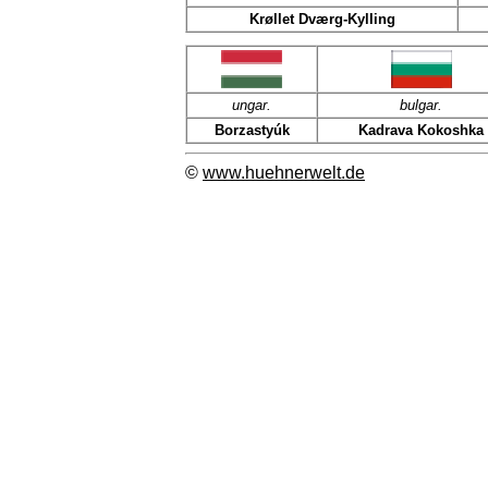
Krøllet Dværg-Kylling
ungar.
bulgar.
Borzastyúk
Kadrava Kokoshka
©
www.huehnerwelt.de