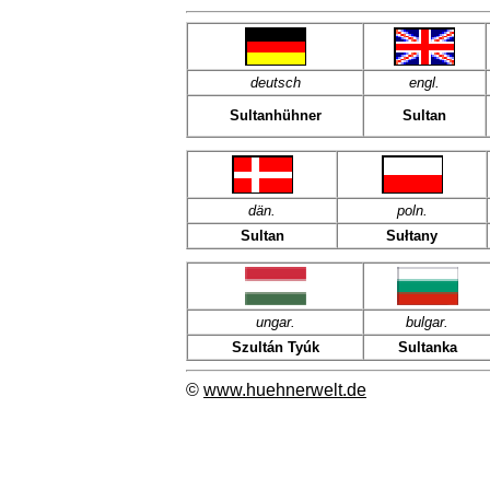
deutsch
engl.
Sultanhühner
Sultan
dän
.
poln
.
Sultan
Sułtany
ungar.
bulgar.
Szultán Tyúk
Sultanka
©
www.huehnerwelt.de