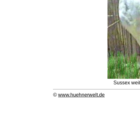
Sussex wei
©
www.huehnerwelt.de