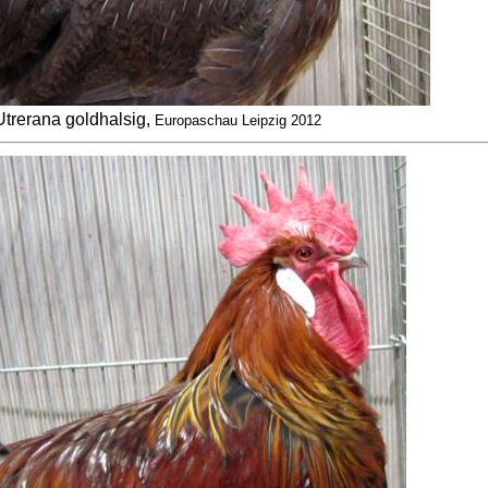
Utrerana goldhalsig,
Europaschau Leipzig 2012