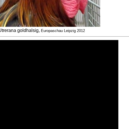
Utrerana goldhalsig,
Europaschau Leipzig 2012