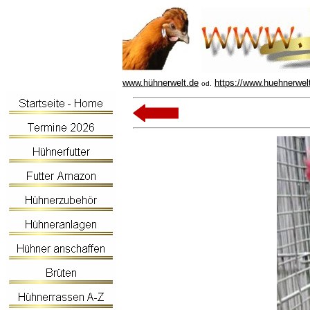
www.hühnerwelt.de
https://www.huehnerwel
od.