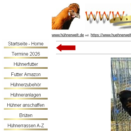
www.hühnerwelt.de
https://www.huehnerwel
od.