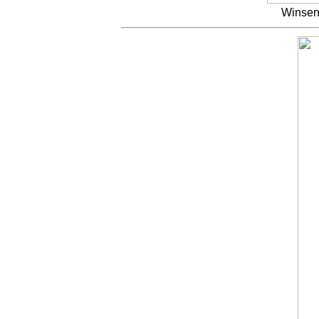
Winsen