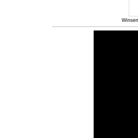
Winsen