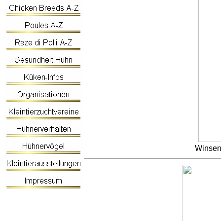
Winsen