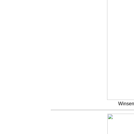
Winsen