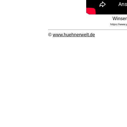
Winsen
https://www
©
www.huehnerwelt.de