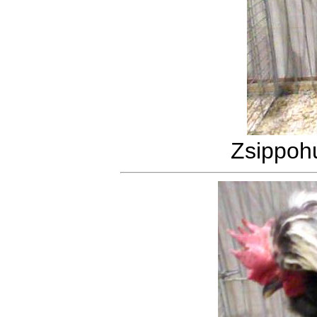
Zsippoh