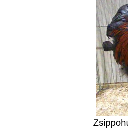
Zsippoh