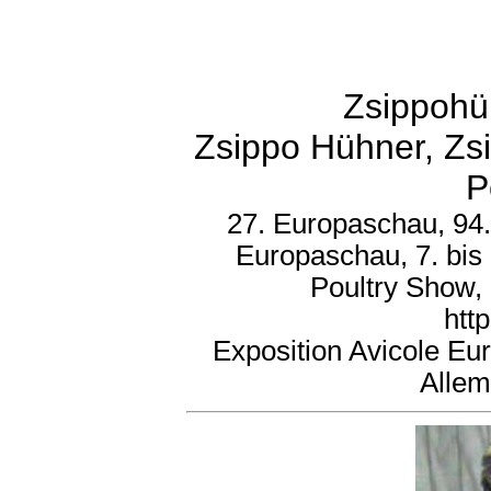
Zsippohü
Zsippo Hühner, Zs
P
27. Europaschau, 94.
Europaschau, 7. bis
Poultry Show,
htt
Exposition Avicole Eu
Allem