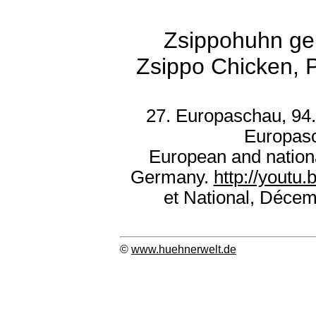
Zsippohuhn ge
Zsippo Chicken, P
27. Europaschau, 94.
Europasc
European and nation
Germany.
http://youtu
et National, Décem
©
www.huehnerwelt.de