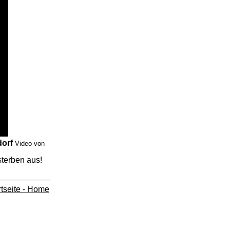
dorf
Video von
sterben aus!
rtseite - Home