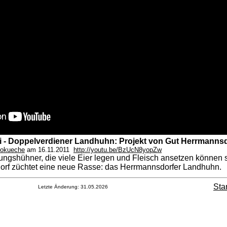
Ei - Doppelverdiener Landhuhn: Projekt von Gut Herrmanns
iokueche
am
16.11.2011
http://youtu.be/BzUcN8yopZw
ngshühner, die viele Eier legen und Fleisch ansetzen können 
rf züchtet eine neue Rasse: das Herrmannsdorfer Landhuhn.
Sta
Letzte Änderung:
31.05.2026