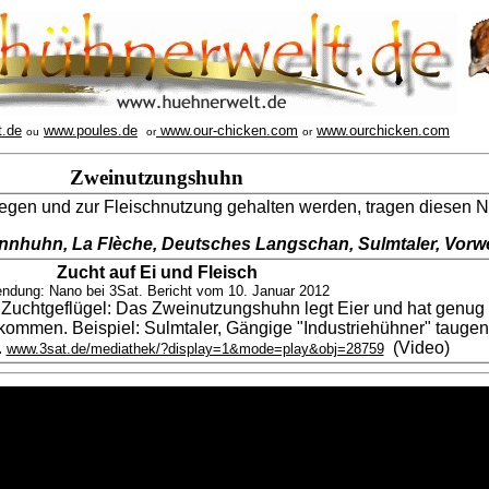
t.de
www.poules.de
www.our-chicken.com
www.ourchicken.com
ou
or
or
Zweinutzungshuhn
legen und zur Fleischnutzung gehalten werden, tragen diesen 
ennhuhn, La Flèche, Deutsches Langschan, Sulmtaler, Vorw
Zucht auf Ei und Fleisch
ndung: Nano bei 3Sat. Bericht vom 10. Januar 2012
Zuchtgeflügel: Das Zweinutzungshuhn legt Eier und hat genug 
kommen. Beispiel: Sulmtaler, Gängige "Industriehühner" taugen 
.
(Video)
www.3sat.de/mediathek/?display=1&mode=play&obj=28759