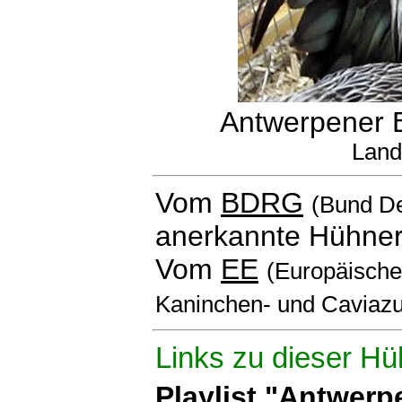
Antwerpener B
Land
Vom
BDRG
(Bund De
anerkannte Hühner
Vom
EE
(Europäischen
Kaninchen- und Caviazu
Links zu dieser Hü
Playlist "Antwer