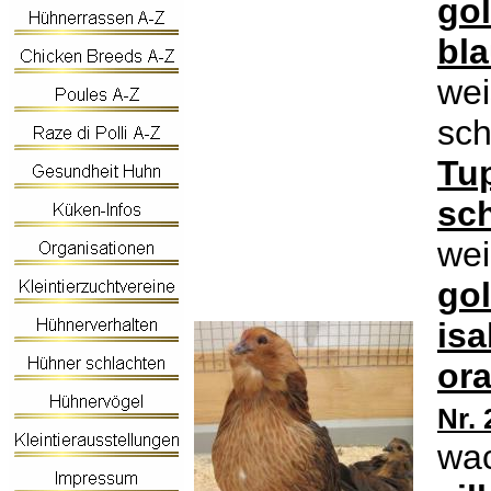
gol
bla
wei
sc
Tu
sc
wei
gol
isa
or
Nr. 
wac