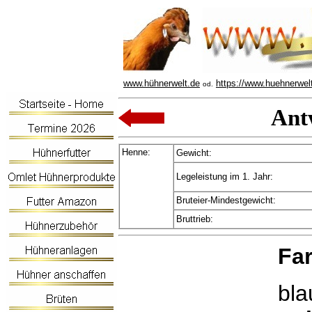
www.hühnerwelt.de
https://www.huehnerwel
od.
Ant
Henne:
Gewicht:
Legeleistung im 1. Jahr:
Bruteier-Mindestgewicht:
Bruttrieb:
Fa
bla