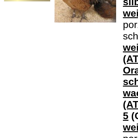
sil
we
por
sc
we
(AT
Or
sc
wac
(AT
5
(
we