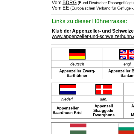
Vom
BDRG
(Bund Deutscher Rassegeflügelz
Vom
EE
(Europäischen Verband für Geflügel-
Links zu dieser Hühnerrasse:
Klub der Appenzeller- und Schweiz
www.appenzeller-und-schweizerhuhn
deutsch
engl
.
Appenzeller Zwerg-
Appenzeller 
Barthühner
Banta
niederl.
dän
.
Appenzell
A
Appenzeller
Skæggede
Baardhoen Kriel
Dværghøns
M