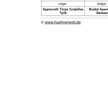
ungar.
bulgar.
Appenzelli Törpe Szakállas
Bradat Apent
Tyúk
Bantam
©
www.huehnerwelt.de