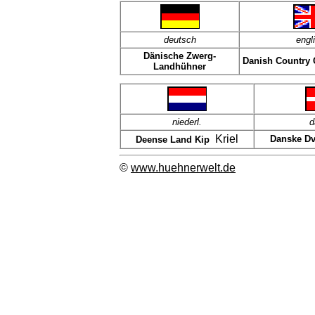
deutsch
engl
Dänische Zwerg-
Danish Country
Landhühner
niederl.
d
Kriel
Danske D
Deense Land Kip
©
www.huehnerwelt.de