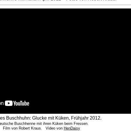
es Buschhuhn: Glucke mit Küken, Frühjahr 2012.
eutsche Buschhenne mit ihren Küken beim Fressen.
Film von Robert Kraus. Video von
HenDaisy