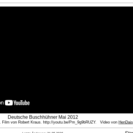
Deutsche Buschhühner Mai 2012
. Film von Robert Kraus. http://youtu.be/Pm_9g9bRUZY. Video von
HenDais