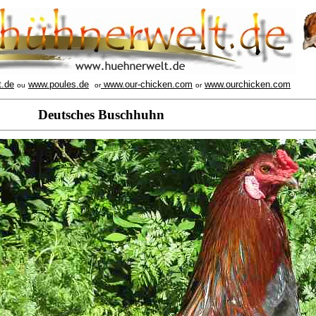
t.de
www.poules.de
www.our-chicken.com
www.ourchicken.com
ou
or
or
Deutsches Buschhuhn