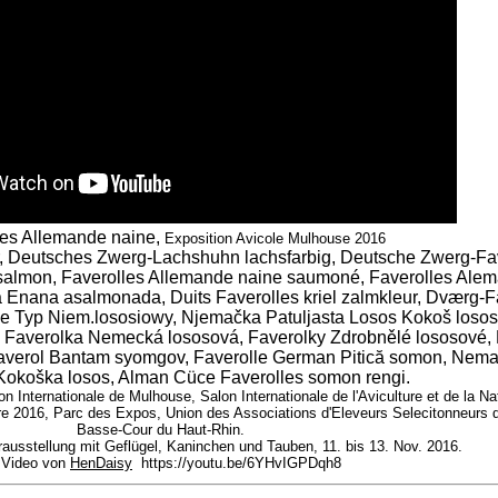
les Allemande naine,
Exposition Avicole Mulhouse 2016
 Deutsches Zwerg-Lachshuhn lachsfarbig, Deutsche Zwerg-Fa
 salmon, Faverolles Allemande naine saumoné, Faverolles Al
 Enana asalmonada, Duits Faverolles kriel zalmkleur, Dværg-F
we Typ Niem.lososiowy, Njemačka Patuljasta Losos Kokoš losos
elá Faverolka Nemecká lososová, Faverolky Zdrobnělé lososové
Faverol Bantam syomgov, Faverolle German Pitică somon, Nem
 Kokoška losos, Alman Cüce Faverolles somon rengi.
n Internationale de Mulhouse, Salon Internationale de l'Aviculture et de la N
e 2016, Parc des Expos, Union des Associations d'Eleveurs Selecitonneurs 
Basse-Cour du Haut-Rhin.
erausstellung mit Geflügel, Kaninchen und Tauben, 11. bis 13. Nov. 2016.
deo von
HenDaisy
https://youtu.be/6YHvIGPDqh8