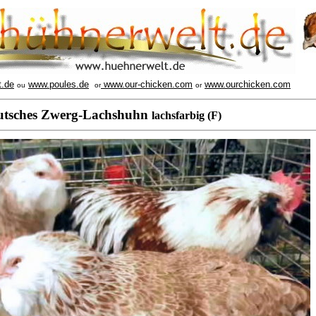
t.de
www.poules.de
www.our-chicken.com
www.ourchicken.com
ou
or
or
utsches Zwerg-Lachshuhn
lachsfarbig (F)