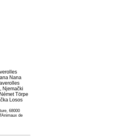
verolles
emana Nana
averolles
, Njemački
, Német Törpe
ačka Losos
ature, 68000
d'Animaux de