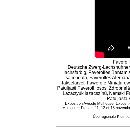
Faverol
Deutsche Zwerg-Lachshühner,
lachsfarbig, Faverolles Bantam
salmonata, Faverolles Alemana
laksefarvet, Fawerole Miniaturo
Patuljasti Faveroll losos, Zdrobn
Lazactyúk lazacszínű, Nemski 
Patuljasta
Exposition Avicole Mulhouse, Expositio
Mulhouse, France, 11, 12 et 13 novembr
Überregionale Kleinti
Vi