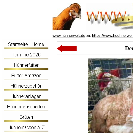
www.hühnerwelt.de
https://www.huehnerwel
od.
De