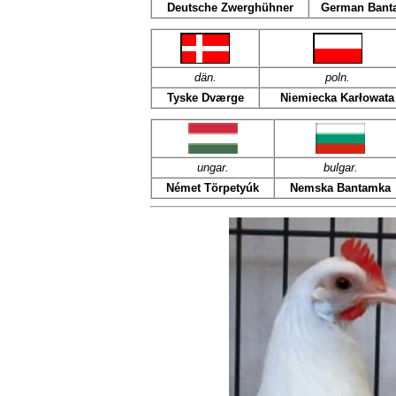
Deutsche Zwerghühner
German Bant
dän
.
poln
.
Tyske Dværge
Niemiecka Karłowata
ungar.
bulgar.
Német Törpetyúk
Nemska Bantamka