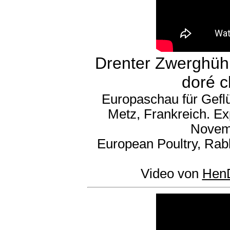
Drenter Zwerghühn
doré cl
Europaschau für Gefl
Metz, Frankreich. Ex
Novem
European Poultry, Rab
Video von
Hen