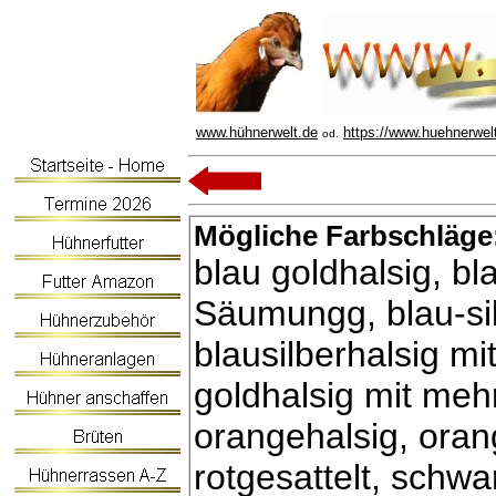
www.hühnerwelt.de
https://www.huehnerwel
od.
Mögliche Farbschläge
blau goldhalsig, bl
Säumungg, blau-silb
blausilberhalsig m
goldhalsig mit me
orangehalsig, ora
rotgesattelt, schwar