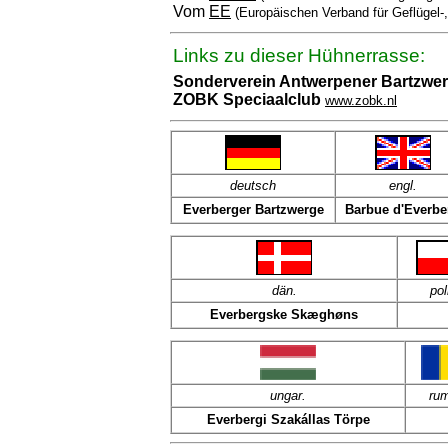
Vom
EE
(Europäischen Verband für Geflügel-
Links zu dieser Hühnerrasse:
Sonderverein Antwerpener Bartzw
ZOBK Speciaalclub
www.zobk.nl
deutsch
engl
.
Everberger Bartzwerge
Barbue d'Everbe
dän
.
pol
Everbergske Skæghøns
ungar.
ru
Everbergi Szakállas Törpe