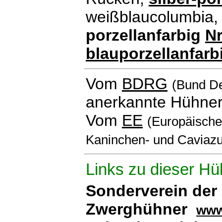
weißblaucolumbia
porzellanfarbig
Nr
blauporzellanfarb
Vom
BDRG
(Bund De
anerkannte Hühner
Vom
EE
(Europäischen
Kaninchen- und Caviazu
Links zu dieser Hü
Sonderverein der
Zwerghühner
www