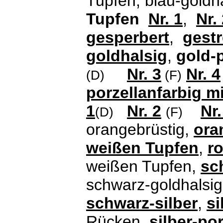
Tupfen, blau-goldh
Tupfen
Nr. 1
,
Nr.
gesperbert
,
gestr
goldhalsig
,
gold-p
Nr. 3
Nr. 4
(D)
(F)
porzellanfarbig mi
1
Nr. 2
Nr.
(D)
(F)
orangebrüstig,
ora
weißen Tupfen
,
ro
weißen Tupfen,
sc
schwarz-goldhalsi
schwarz-silber
,
si
Rücken,
silber-po