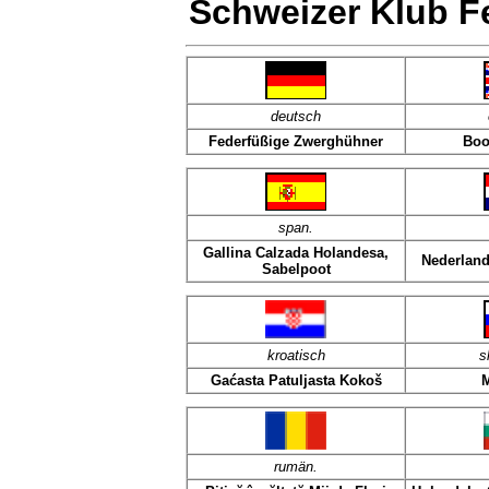
Schweizer Klub F
deutsch
Federfüßige Zwerghühner
Boo
span
.
Gallina Calzada Holandesa,
Nederland
Sabelpoot
kroatisch
s
Gaćasta Patuljasta Kokoš
M
rumän.