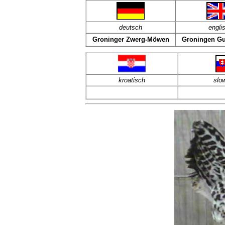
deut
sch
engli
Groninger Zwerg-Möwen
Groningen Gu
kroatisch
slo