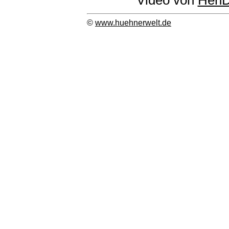
Video von
HenD
©
www.huehnerwelt.de