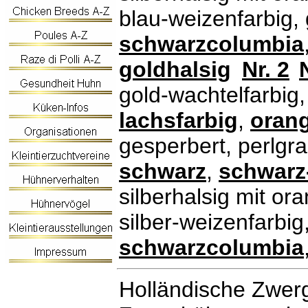
blau-weizenfarbig,
schwarzcolumbia
goldhalsig
Nr. 2
gold-wachtelfarbig
lachsfarbig
,
oran
gesperbert, perlgra
schwarz
,
schwarz
silberhalsig mit o
silber-weizenfarbig
schwarzcolumbia
Holländische Zwer