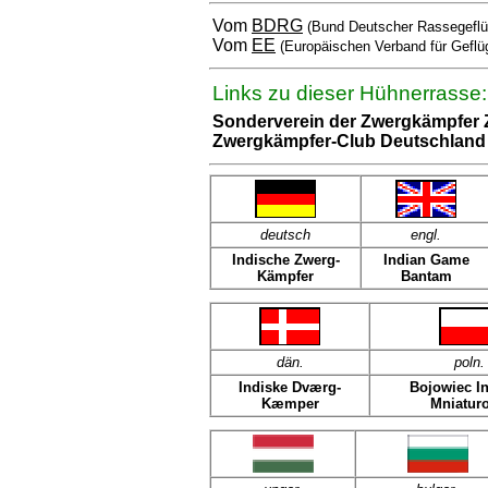
Vom
BDRG
(Bund Deutscher Rassegeflü
Vom
EE
(Europäischen Verband für Geflü
Links zu dieser Hühnerrasse:
Sonderverein der Zwergkämpfer 
Zwergkämpfer-Club Deutschland
deutsch
engl
.
Indische Zwerg-
Indian Game
Kämpfer
Bantam
dän
.
poln
.
Indiske Dværg-
Bojowiec In
Kæmper
Mniatur