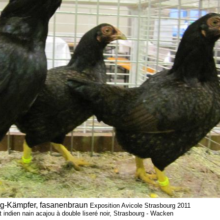
rg-Kämpfer, fasanenbraun
Exposition Avicole Strasbourg 2011
 indien nain acajou à double liseré noir, Strasbourg - Wacken