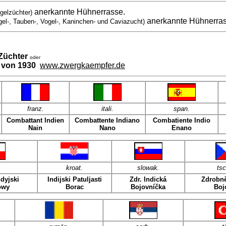
anerkannte Hühnerrasse.
gelzüchter)
anerkannte Hühnerra
gel-, Tauben-, Vogel-, Kaninchen- und Caviazucht)
Züchter
oder
 von 1930
www.zwergkaempfer.de
franz
.
itali
.
span
.
Combattant Indien
Combattente Indiano
Combatiente Indio
Nain
Nano
Enano
kroat
.
slowak.
ts
dyjski
Indijski Patuljasti
Zdr. Indická
Zdrobně
owy
Borac
Bojovníčka
Boj