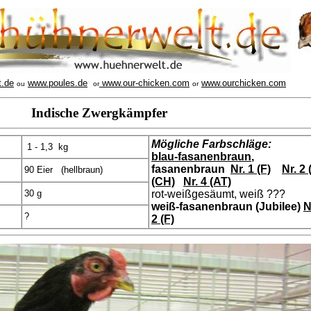
t.de
www.poules.de
www.our-chicken.com
www.ourchicken.com
ou
or
or
Indische Zwergkämpfer
Mögliche Farbschläge:
1 - 1,3 kg
blau-fasanenbraun
,
fasanenbraun
Nr. 1 (F)
Nr. 2 
90 Eier (hellbraun)
(CH)
Nr. 4 (AT)
30 g
rot-weißgesäumt, weiß ???
weiß-fasanenbraun (Jubilee)
N
?
2 (F)