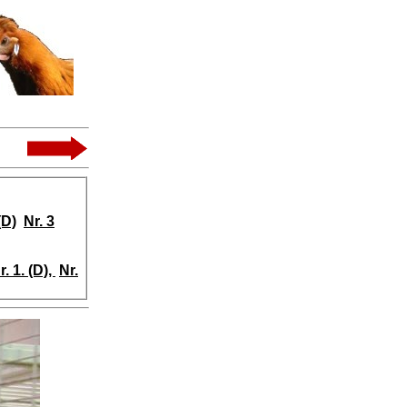
(D)
Nr. 3
r. 1. (D),
Nr.