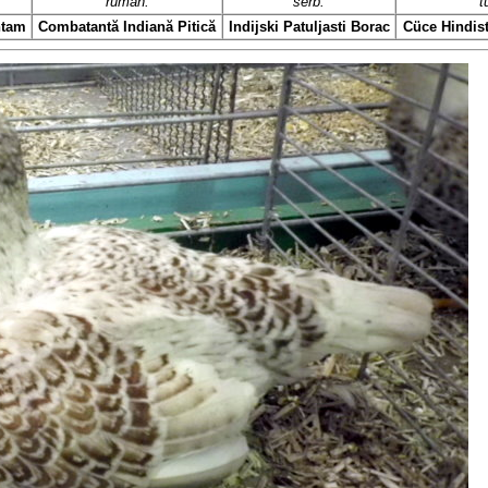
rumän.
serb.
t
ntam
Combatantă Indiană Pitică
Indijski Patuljasti Borac
Cüce Hindis