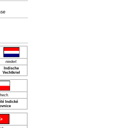
sse
niederl.
Indische
Vechtkriel
chech.
lé Indické
ovnice