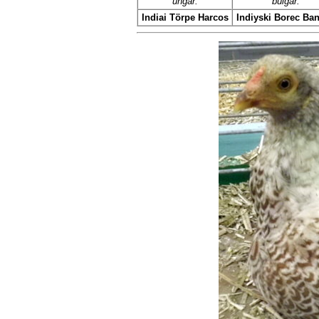
ungar.
bulgar.
Indiai Törpe Harcos
Indiyski Borec Ba