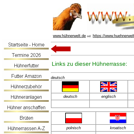
www.hühnerwelt.de
https://www.huehnerwel
od.
Links zu dieser Hühnerrasse:
deutsch
deut
sch
englisch
polnisch
kroatisch