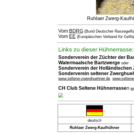
Ruhlaer Zwerg-Kaulhü
Vom
BDRG
(Bund Deutscher Rassegeflü
Vom
EE
(Europäischen Verband für Geflü
Links zu dieser Hühnerrasse:
Sonderverein der Züchter der Ba
Watermaalsche Bartzwerge
oder
Sonderverein der Holländischen
Sonderverein seltener Zwerghueh
www.seltene-zwerghuehner.de
www.seltene
CH Club Seltene Hühnerrasse
n
w
deutsch
Ruhlaer Zwerg-Kaulhühner