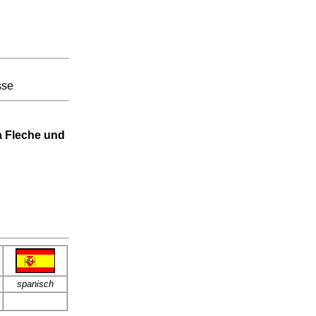
sse
a Fleche und
spanisch