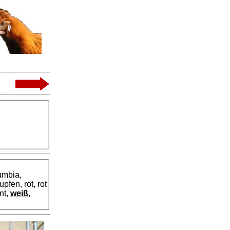
umbia,
pfen, rot, rot
nt,
weiß
,