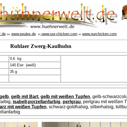
t.de
www.poules.de
www.our-chicken.com
www.ourchicken.com
ou
or
or
Ruhlaer Zwerg-Kaulhuhn
0,6 kg
140 Eier (weiß)
35 g
gelb
,
gelb mit Bart
,
gelb mit weißen Tupfen
, gelb-schwarzcol
farbig,
isabell-porzellanfarbig
,
perlgrau
, perlgrau mit weißen Tu
rz mit weißen Tupfen
, schwarz-goldhalsig, silberhalsig, tollbu
llanfarbig