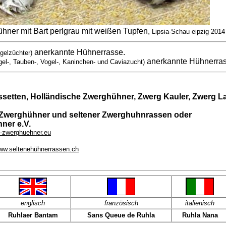
hner mit Bart perlgrau mit weißen Tupfen,
Lipsia-Schau eipzig 2014
anerkannte Hühnerrasse.
gelzüchter)
anerkannte Hühnerra
gel-, Tauben-, Vogel-, Kaninchen- und Caviazucht)
ssetten, Holländische Zwerghühner, Zwerg Kauler, Zwerg L
 Zwerghühner und seltener Zwerghuhnrassen oder
ner e.V.
-zwerghuehner.eu
ww.seltenehühnerrassen.ch
englisch
französisch
italienisch
Ruhlaer Bantam
Sans Queue de Ruhla
Ruhla Nana