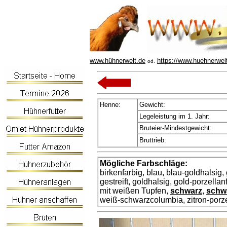
www.hühnerwelt.de
https://www.huehnerwel
od.
Henne:
Gewicht:
Legeleistung im 1. Jahr:
Bruteier-Mindestgewicht:
Bruttrieb:
Mögliche Farbschläge:
birkenfarbig, blau, blau-goldhalsig,
gestreift, goldhalsig, gold-porzellan
mit weißen Tupfen,
schwarz
,
schwa
weiß-schwarzcolumbia, zitron-porze