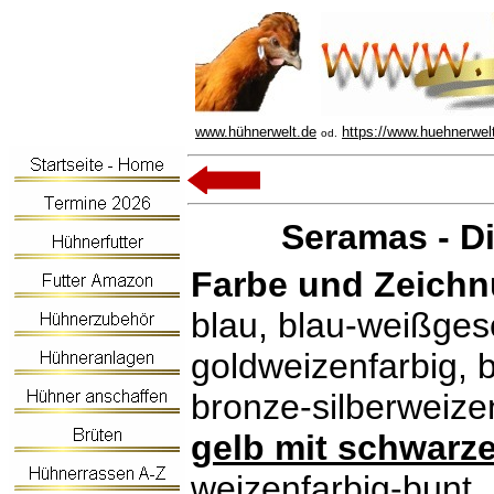
www.hühnerwelt.de
https://www.huehnerwel
od.
Seramas - Di
Farbe und Zeichn
blau, blau-weißges
goldweizenfarbig, 
bronze-silberweize
gelb mit schwar
weizenfarbig-bunt,