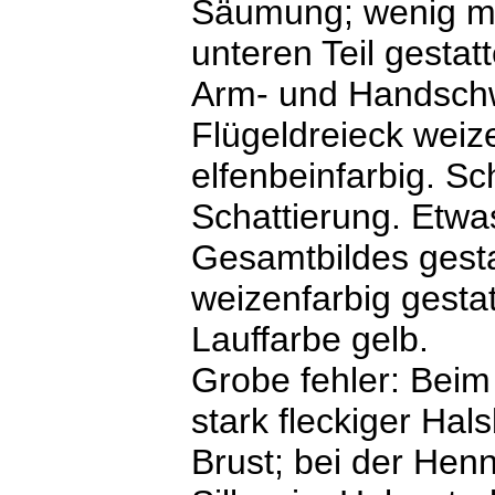
Säumung; wenig ma
unteren Teil gestat
Arm- und Handschw
Flügeldreieck weiz
elfenbeinfarbig. S
Schattierung. Etw
Gesamtbildes gestat
weizenfarbig gestat
Lauffarbe gelb.
Grobe fehler: Beim
stark fleckiger Hal
Brust; bei der Hen