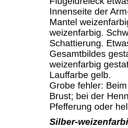
Flügeldreieck etwa
Innenseite der Ar
Mantel weizenfarbi
weizenfarbig. Sch
Schattierung. Etw
Gesamtbildes gesta
weizenfarbig gestat
Lauffarbe gelb.
Grobe fehler: Beim
Brust; bei der Hen
Pfefferung oder he
Silbe
r-weizenfarb