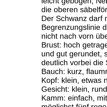
leicht gebogen; Neb
die oberen säbelfö
Der Schwanz darf m
Begrenzungslinie 
nicht nach vorn üb
Brust: hoch getragen
und gut gerundet, 
deutlich vorbei die
Bauch: kurz, flaumr
Kopf: klein, etwas 
Gesicht: klein, run
Kamm: einfach, mit
möglichst fünf reg