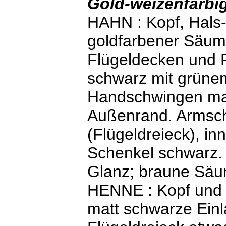
Gold-weizenfarbi
HAHN : Kopf, Hals-
goldfarbener Säumu
Flügeldecken und R
schwarz mit grünem
Handschwingen ma
Außenrand. Armsc
(Flügeldreieck), i
Schenkel schwarz.
Glanz; braune Säu
HENNE : Kopf und H
matt schwarze Einl