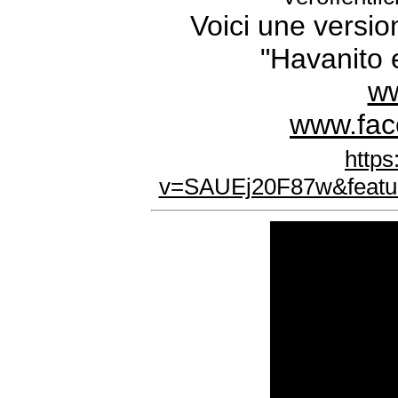
Voici une versio
"Havanito 
ww
www.fac
http
v=SAUEj20F87w&featu