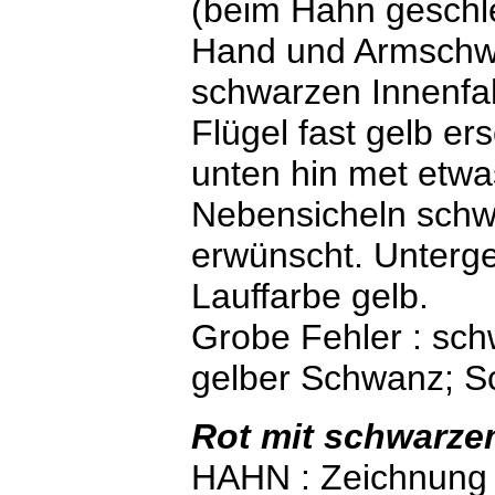
(beim Hahn geschle
Hand und Armschwi
schwarzen Innenfa
Flügel fast gelb er
unten hin met etw
Nebensicheln schw
erwünscht. Untergef
Lauffarbe gelb.
Grobe Fehler : sc
gelber Schwanz; Sc
Ro
t mit schwarz
HAHN : Zeichnung 