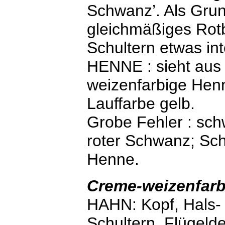
Schwanz’. Als Grun
gleichmäßiges Rot
Schultern etwas int
HENNE : sieht aus 
weizenfarbige Hen
Lauffarbe gelb.
Grobe Fehler : sc
roter Schwanz; Schi
Henne.
Cr
eme-weizenfarb
HAHN: Kopf, Hals- 
Schultern, Flügel