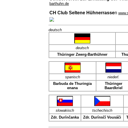
barthuhn.de
CH Club Seltene Hühnerrasse
n
www.s
deutsch
deutsch
Thüringer Zwerg-Barthühner
Thu
spanisch
niederl.
Barbuda de Thuringia
Thüringer
enana
Baardkriel
slowakisch
tschechisch
Zdr. Durínčanka
Zdr. Durínsčí Vousáči
T