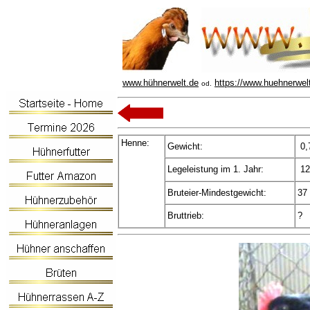
www.hühnerwelt.de
https://www.huehnerwel
od.
Henne:
Gewicht:
0,
Legeleistung im 1. Jahr:
12
Bruteier-Mindestgewicht:
37
Bruttrieb:
?