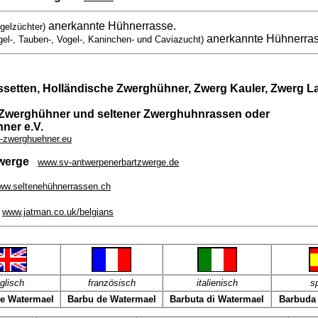
anerkannte Hühnerrasse.
gelzüchter)
anerkannte Hühnerra
gel-, Tauben-, Vogel-, Kaninchen- und Caviazucht)
ssetten, Holländische Zwerghühner, Zwerg Kauler, Zwerg L
 Zwerghühner und seltener Zwerghuhnrassen oder
ner e.V.
-zwerghuehner.eu
tzwerge
www.sv-antwerpenerbartzwerge.de
ww.seltenehühnerrassen.ch
www.jatman.co.uk/belgians
glisch
französisch
italienisch
s
e Watermael
Barbu de Watermael
Barbuta di Watermael
Barbuda