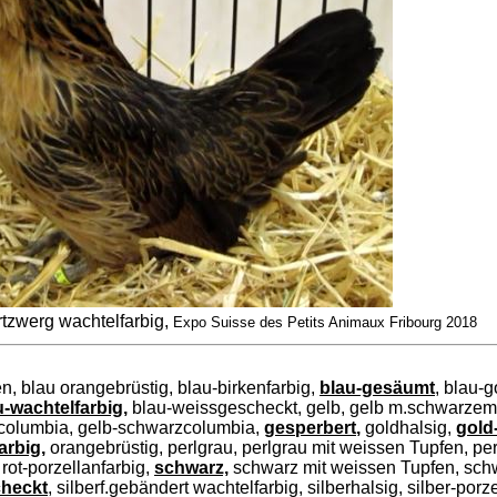
tzwerg wachtelfarbig,
Expo Suisse des Petits Animaux Fribourg 2018
n, blau orangebrüstig, blau-birkenfarbig,
blau-gesäumt
, blau-g
u-wachtelfarbig,
blau-weissgescheckt, gelb, gelb m.schwarze
ucolumbia, gelb-schwarzcolumbia,
gesperbert
,
goldhalsig,
gold
arbig,
orangebrüstig, perlgrau, perlgrau mit weissen Tupfen, per
 rot-porzellanfarbig,
schwarz,
schwarz mit weissen Tupfen, sch
checkt
,
silberf.gebändert wachtelfarbig, silberhalsig, silber-porze