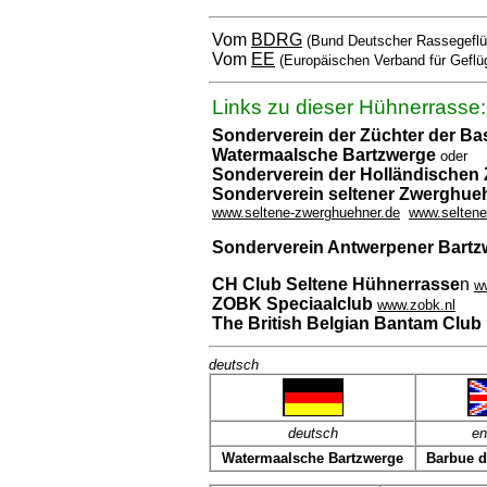
Vom
BDRG
(Bund Deutscher Rassegeflü
Vom
EE
(Europäischen Verband für Geflü
Links zu dieser Hühnerrasse:
Sonderverein der Züchter der Ba
Watermaalsche Bartzwerge
oder
Sonderverein der Holländischen
Sonderverein seltener Zwerghueh
www.seltene-zwerghuehner.de
www.seltene
Sonderverein Antwerpener Bar
CH Club Seltene Hühnerrasse
n
w
ZOBK Speciaalclub
www.zobk.nl
The British Belgian Bantam Club
deutsch
deut
sch
en
Watermaalsche Bartzwerge
Barbue d