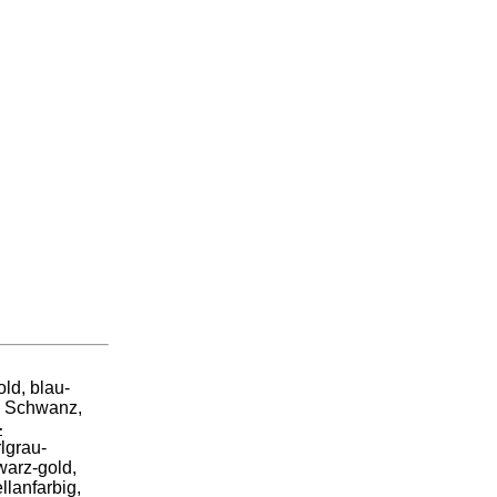
old, blau-
m Schwanz,
-
lgrau-
warz-gold,
llanfarbig,