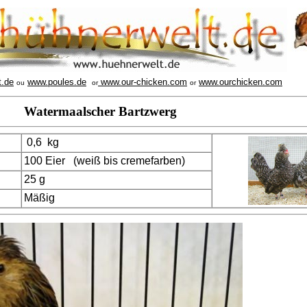
t.de
www.poules.de
www.our-chicken.com
www.ourchicken.com
ou
or
or
Watermaalscher Bartzwerg
0,6 kg
100 Eier (weiß bis cremefarben)
25 g
Mäßig