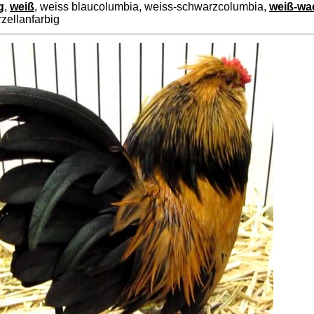
g
,
weiß
, weiss blaucolumbia, weiss-schwarzcolumbia,
weiß-wac
rzellanfarbig