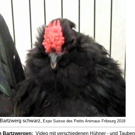
Bartzwerg schwarz,
Expo Suisse des Petits Animaux Fribourg 2018
n Bartzwergen:
Video
mit verschiedenen Hühner - und Taube