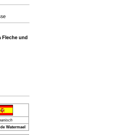
sse
a Fleche und
panisch
 de Watermael