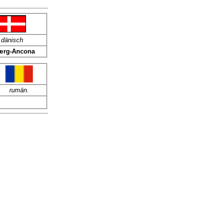
dänisch
ærg-Ancona
rumän.