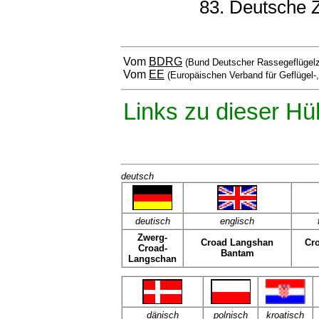
83. Deutsche 
Vom
BDRG
(Bund Deutscher Rassegeflügelz
Vom
EE
(Europäischen Verband für Geflügel-
Links zu dieser Hü
deutsch
deutisch
englisch
Zwerg-
Croad Langshan
Cr
Croad-
Bantam
Langschan
dänisch
polnisch
kroatisch