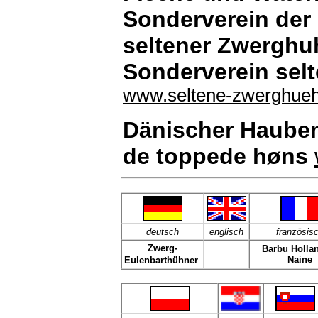
Sonderverein der
seltener Zwerghu
Sonderverein sel
www.seltene-zwerghueh
Dänischer Hauben
de toppede høns
deutsch
englisch
französis
Zwerg-
Barbu Holla
Naine
Eulenbarthühner