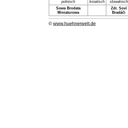
polnisch
kroatisch
slowakisch
Sowa Brodata
Zdr. Soví
Miniaturowa
Bradáči
©
www.huehnerwelt.de