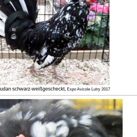
udan schwarz-weißgescheckt,
Expo Avicole Lutry 2017