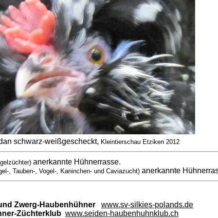
an schwarz-weißgescheckt,
Kleintierschau Etziken 2012
anerkannte Hühnerrasse.
gelzüchter)
anerkannte Hühnerra
gel-, Tauben-, Vogel-, Kaninchen- und Caviazucht)
 und Zwerg-Haubenhühner
www.sv-silkies-polands.de
hner-Züchterklub
www.seiden-haubenhuhnklub.ch