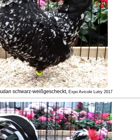
udan schwarz-weißgescheckt,
Expo Avicole Lutry 2017