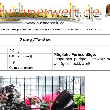
t.de
www.poules.de
www.our-chicken.com
www.ourchicken.com
ou
or
or
Zwerg-Houdan
0,9 kg
Mögliche Farbschläge:
120 Eier (weiß)
gesperbert, perlgrau,
schwarz, s
35 g
weißgescheckt
,
weiß
Kaum vorhanden