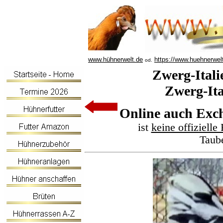
www.hühnerwelt.de
https://www.huehnerwel
od.
Zwerg-Itali
Zwerg-Ita
Online auch Ex
ist
keine offizielle
Taub