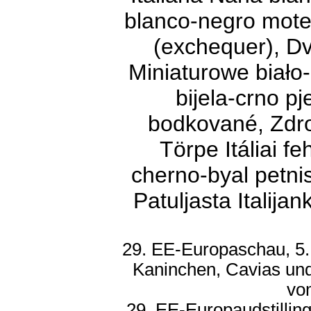
blanco-negro mote
(exchequer), Dv
Miniaturowe biało-
bijela-crno pj
bodkované, Zdrob
Törpe Itáliai f
cherno-byal petnis
Patuljasta Italija
29. EE-Europaschau, 5.
Kaninchen, Cavias und
vo
29. EE-Europaudstilling