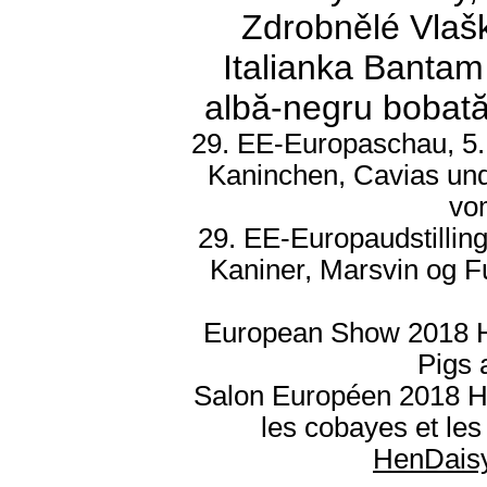
Zdrobnělé Vlašky
Italianka Bantam 
albă-negru bobată,
29. EE-Europaschau, 5.
Kaninchen, Cavias und
vo
29. EE-Europaudstilling
Kaniner, Marsvin og F
European Show 2018 He
Pigs 
Salon Européen 2018 Hern
les cobayes et le
HenDais