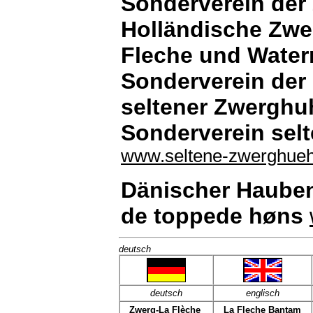
Sonderverein der 
Holländische Zwe
Fleche und Wate
Sonderverein der
seltener Zwerghu
Sonderverein sel
www.seltene-zwerghueh
Dänischer Hauben
de toppede høns
deutsch
deutsch
englisch
Zwerg-La Flèche
La Fleche Bantam