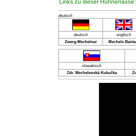
Links zu dieser Hühnerrasse:
deutsch
deut
sch
englisch
Zwerg-Mechelner
Mechels Bant
slowakisch
Z
dr. Mechelenská Kukučka
Z