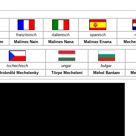
französisch
italienisch
spanisch
am
Malines Nain
Malines Nana
Malinas Enana
Mechel
tschechisch
ungar.
bulgar.
drobnělé Mechelenky
Törpe Mecheleni
Mehel Bantam
Me