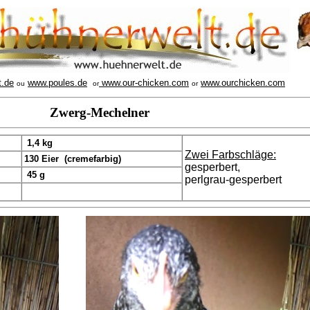
t.de
www.poules.de
www.our-chicken.com
www.ourchicken.com
ou
or
or
Zwerg-Mechelner
1,4 kg
Zwei Farbschläge:
130 Eier (cremefarbig)
gesperbert,
45 g
perlgrau-gesperbert