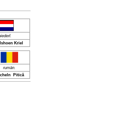
niederl.
shoen Kriel
rumän.
cheln Pitică