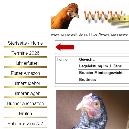
www.hühnerwelt.de
https://www.huehnerwel
od.
Henne:
Gewicht:
Legeleistung im 1. Jahr:
Bruteier-Mindestgewicht:
Bruttrieb: