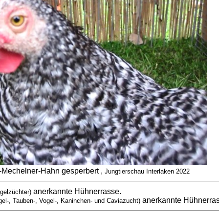
-Mechelner-Hahn gesperbert ,
Jungtierschau Interlaken 2022
anerkannte Hühnerrasse.
gelzüchter)
anerkannte Hühnerra
gel-, Tauben-, Vogel-, Kaninchen- und Caviazucht)