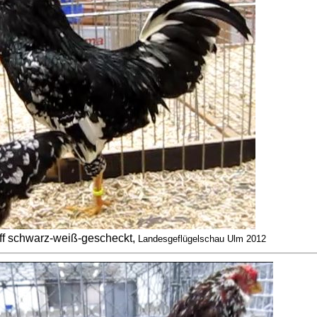
ff schwarz-weiß-gescheckt,
Landesgeflügelschau Ulm 2012