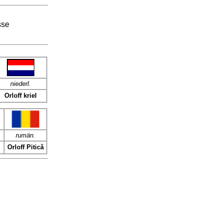
sse
niederl.
Orloff kriel
rumän.
Orloff Pitică