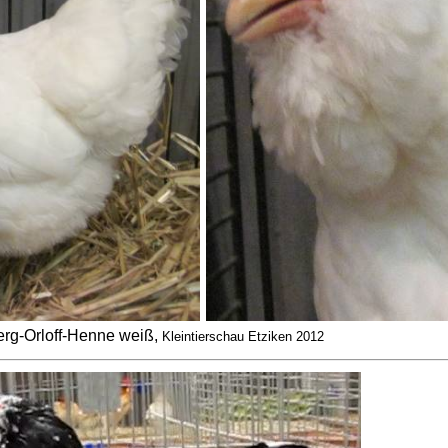
rg-Orloff-Henne weiß,
Kleintierschau Etziken 2012