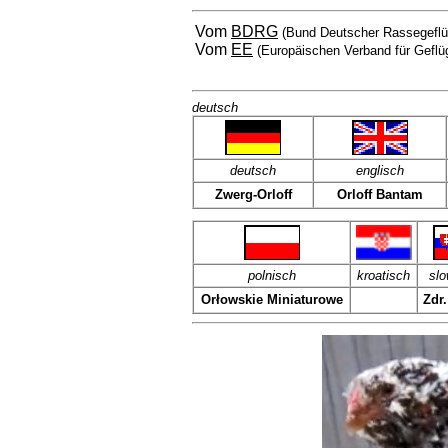
Vom
BDRG
(Bund Deutscher Rassegeflü
Vom
EE
(Europäischen Verband für Geflü
deutsch
deutsch
englisch
Zwerg-Orloff
Orloff Bantam
polnisch
kroatisch
slo
Orłowskie Miniaturowe
Zdr.