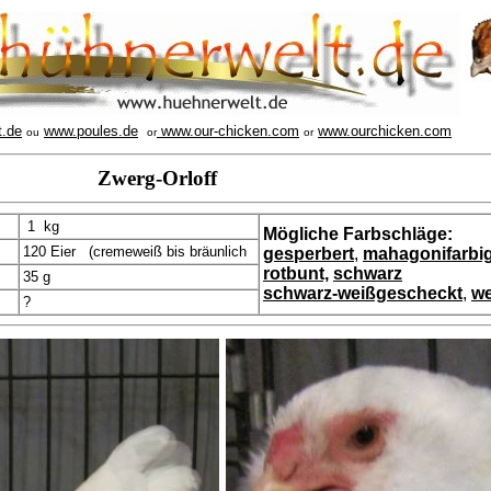
t.de
www.poules.de
www.our-chicken.com
www.ourchicken.com
ou
or
or
Zwerg-Orloff
1 kg
Mögliche Farbschläge:
120 Eier (cremeweiß bis bräunlich
gesperbert
,
mahagonifarbi
rotbunt,
schwarz
35 g
schwarz-weißgescheckt
,
we
?