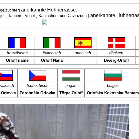
anerkannte Hühnerrasse.
gelzüchter)
anerkannte Hühnerra
gel-, Tauben-, Vogel-, Kaninchen- und Caviazucht)
französisch
italienisch
spanisch
dänisch
Orloff naine
Orloff Nana
Dværg-Orloff
wakisch
tschechisch
ungar.
bulgar.
 Orlovka
Zdrobnělá Orlovka
Törpe
Orloff
Orlofska
Kokoshka Bantam