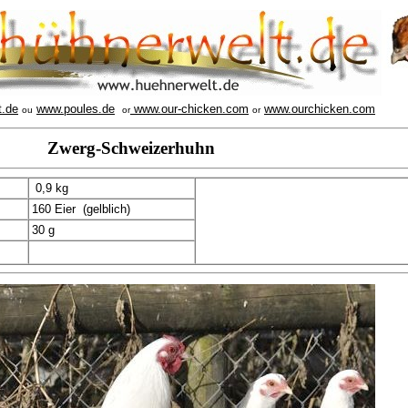
t.de
www.poules.de
www.our-chicken.com
www.ourchicken.com
ou
or
or
Zwerg-Schweizerhuhn
0,9 kg
160 Eier (gelblich)
30 g