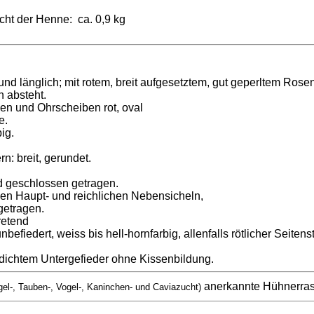
ht der Henne: ca. 0,9 kg
nd länglich; mit rotem, breit aufgesetztem, gut geperltem Ros
 absteht.
ppen und Ohrscheiben rot, oval
e.
big.
rn: breit, gerundet.
nd geschlossen getragen.
ssen Haupt- und reichlichen Nebensicheln,
getragen.
retend
nbefiedert, weiss bis hell-hornfarbig, allenfalls rötlicher Seitenst
dichtem Untergefieder ohne Kissenbildung.
anerkannte Hühnerra
gel-, Tauben-, Vogel-, Kaninchen- und Caviazucht)