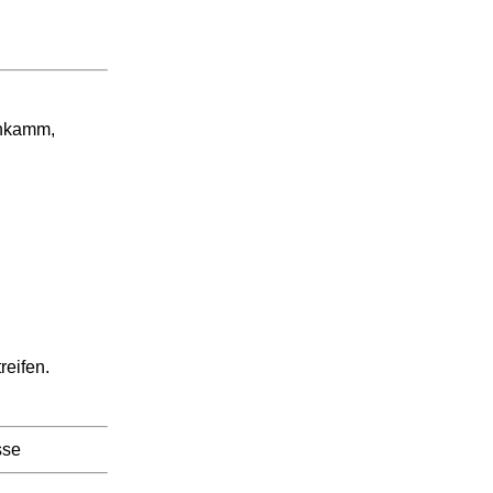
enkamm,
reifen.
sse