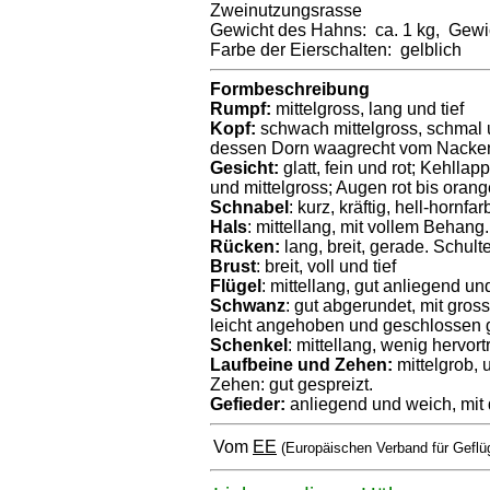
Zweinutzungsrasse
Gewicht des Hahns: ca. 1 kg, Gewic
Farbe der Eierschalten: gelblich
Formbeschreibung
Rumpf:
mittelgross, lang und tief
Kopf:
schwach mittelgross, schmal u
dessen Dorn waagrecht vom Nacken
Gesicht:
glatt, fein und rot; Kehlla
und mittelgross; Augen rot bis orang
Schnabel
: kurz, kräftig, hell-hornfar
Hals
: mittellang, mit vollem Behang.
Rücken:
lang, breit, gerade. Schulte
Brust
: breit, voll und tief
Flügel
: mittellang, gut anliegend u
Schwanz
: gut abgerundet, mit gro
leicht angehoben und geschlossen 
Schenkel
: mittellang, wenig hervort
Laufbeine und Zehen:
mittelgrob, u
Zehen: gut gespreizt.
Gefieder:
anliegend und weich, mit 
Vom
EE
(Europäischen Verband für Geflü