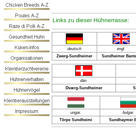
Links zu dieser Hühnerrasse:
deutsch
engl.
Zwerg-Sundheimer
Sundheimer Bant
dän
.
Dværg-Sundheimer
S
ungar.
bulgar.
Törpe Sundheimi
Sundhaymer 