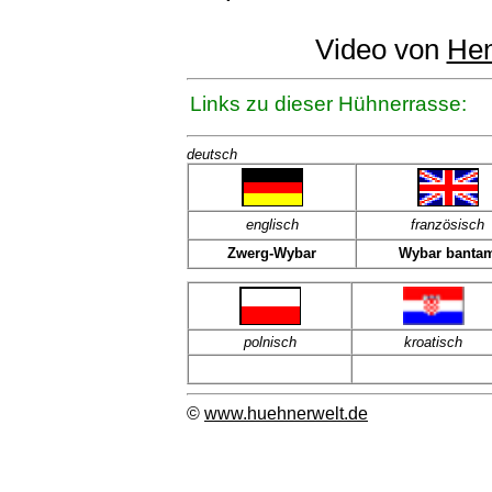
Video von
He
Links zu dieser Hühnerrasse:
deutsch
englisch
französisch
Zwerg-Wybar
Wybar banta
polnisch
kroatisch
©
www.huehnerwelt.de