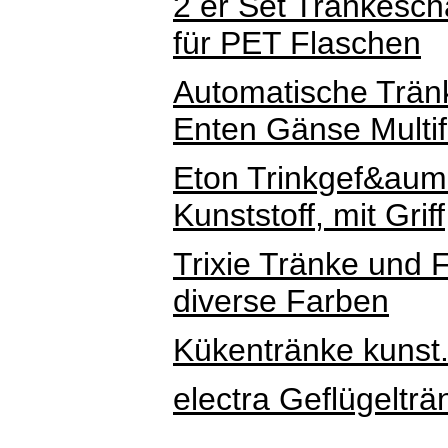
2 er Set Tränkesch
für PET Flaschen
Automatische Trän
Enten Gänse Multif
Eton Trinkgef&auml
Kunststoff, mit Griff
Trixie Tränke und 
diverse Farben
Kükentränke kunst.
electra Geflügelträn