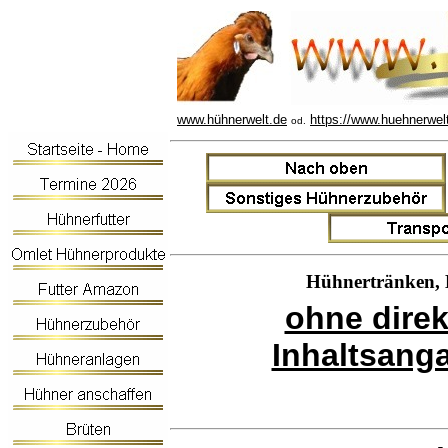
www.hühnerwelt.de
https://www.huehnerwel
od.
Hühnertränken, 
ohne direk
Inhaltsang