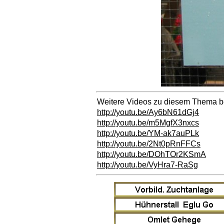
Weitere Videos zu diesem Thema b
http://youtu.be/Ay6bN61dGj4
http://youtu.be/m5MgfX3nxcs
http://youtu.be/YM-ak7auPLk
http://youtu.be/2Nt0pRnFFCs
http://youtu.be/DOhTOr2KSmA
http://youtu.be/VyHra7-RaSg