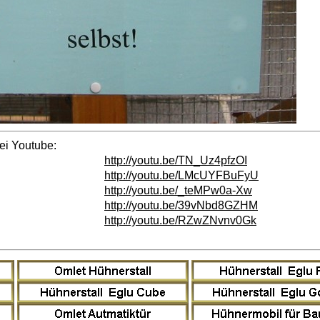
ei Youtube:
http://youtu.be/TN_Uz4pfzOI
http://youtu.be/LMcUYFBuFyU
http://youtu.be/_teMPw0a-Xw
http://youtu.be/39vNbd8GZHM
http://youtu.be/RZwZNvnv0Gk